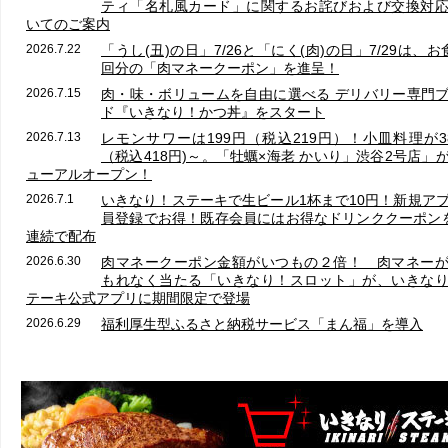
ティ「名札風カード」に関するお詫びおよび交換対
いてのご案内
2026.7.22
「うし(丑)の日」7/26と「にく(肉)の日」7/29は、お
回分の「肉マネークーポン」を進呈！
2026.7.15
肉・味・ボリュームを自由に選べる デリバリー専門
ド『いきなり！かつ丼』をスタート
2026.7.13
レモンサワーは199円（税込219円）！小皿料理が3
（税込418円)～。「牡蠣×海老 かいり」渋谷2号店」
ューアルオープン！
2026.7.1
いきなり！ステーキで生ビール1杯まで10円！新規ア
員登録でお得！既存会員にはお得なドリンククーポン
連続で配布
2026.6.30
肉マネークーポン金額がいつもの２倍！ 肉マネー
もれなく当たる「いきなり！スロット」が、いきな
テーキ公式アプリに期間限定で登場
2026.6.29
福利厚生型ふるさと納税サービス「まん福」を導入