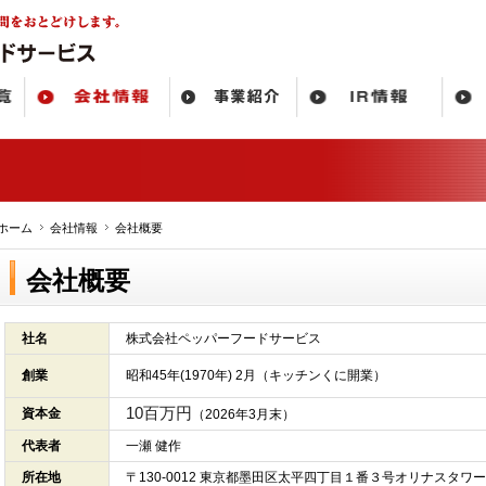
ホーム
会社情報
会社概要
会社概要
社名
株式会社ペッパーフードサービス
創業
昭和45年(1970年) 2月（キッチンくに開業）
10百万円
資本金
（2026年3月末）
代表者
一瀬 健作
所在地
〒130-0012 東京都墨田区太平四丁目１番３号オリナスタワ